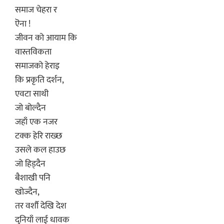
समाज चेहरा र
ऎना !
जीवन को आयाम कि
वास्तविकता
समाजको हेराइ
कि प्रकृति दर्शन,
एवटा साथी
जो बोल्दैन
जहाँ एक नजर
टक्क हेरि राख्छ
उसले कल हाउछ
जो हिड्दैन
बैशाखी पनि
खोज्दैन,
तर वर्शौ देखि देश
दुनियाँ लाई धावक