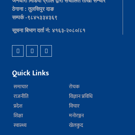
जनधारा मिडिया प्रालि द्वारा संचालित तीखो सन्चार
ठेगाना : तुलसिपुर दाङ
सम्पर्क -९८४५३३४३६९
सूचना बिभाग दर्ता नं: ४१६३-२०८०/८१
Quick Links
समाचार
रोचक
राजनीति
विज्ञान प्रविधि
प्रदेश
विचार
शिक्षा
मनोरञ्जन
स्वास्थ्य
खेलकुद