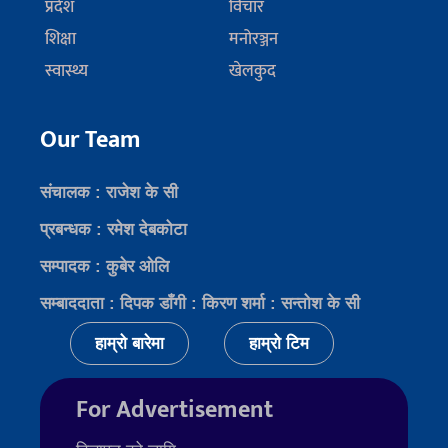
प्रदेश
विचार
शिक्षा
मनोरञ्जन
स्वास्थ्य
खेलकुद
Our Team
संचालक : राजेश के सी
प्रबन्धक : रमेश देबकोटा
सम्पादक : कुबेर ओलि
सम्बाददाता : दिपक डाँगी : किरण शर्मा : सन्तोश के सी
हाम्रो बारेमा
हाम्रो टिम
For Advertisement