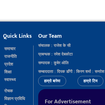
Quick Links
Our Team
संचालक : राजेश के सी
समाचार
प्रबन्धक : रमेश देबकोटा
राजनीति
सम्पादक : कुबेर ओलि
प्रदेश
सम्बाददाता : दिपक डाँगी : किरण शर्मा : सन्तोश
शिक्षा
स्वास्थ्य
हाम्रो बारेमा
हाम्रो टिम
रोचक
विज्ञान प्रविधि
For Advertisement