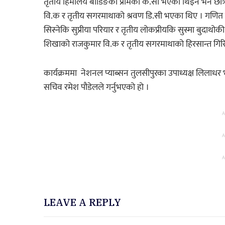
तृतीय हिमालय बोडिङको प्रेमिका के.सी भएकी थिइन भने छात्र त
वि.क र तृतीय सगरमाथाको श्रवण डि.सी भएका थिए । गणित दौडक
सिस्नेकि सुप्रीया परियार र तृतीय लोकप्रीयकि सुस्मा बुदाथोक
शिखाको राजकुमार वि.क र तृतीय सगरमाथाको हिरसान्त गिर
कार्यक्रममा नेशनल प्याब्सन तुलसीपुरका उपाध्यक्ष लिलाध
सचिव रमेश पौडेलले गर्नुभएको हो ।
A
A
A
LEAVE A REPLY