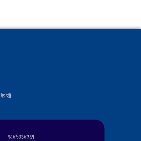
 के सी
९८४५३३४३६९