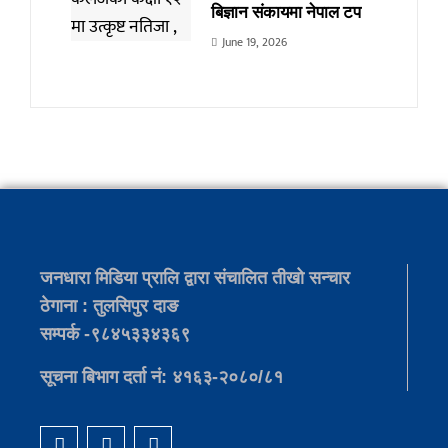
बिज्ञान संकायमा नेपाल टप
June 19, 2026
जनधारा मिडिया प्रालि द्वारा संचालित तीखो सन्चार
ठेगाना : तुलसिपुर दाङ
सम्पर्क -९८४५३३४३६९
सूचना बिभाग दर्ता नं: ४१६३-२०८०/८१