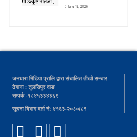
June 19, 2026
जनधारा मिडिया प्रालि द्वारा संचालित तीखो सन्चार
ठेगाना : तुलसिपुर दाङ
सम्पर्क -९८४५३३४३६९
सूचना बिभाग दर्ता नं: ४१६३-२०८०/८१