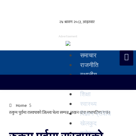
Advertisement
समाचार
राजनीति
स्थानीय
प्रदेश
शिक्षा
स्वास्थ्य
Home
रुकुम पूर्वमा रास्वपाको जिल्ला भेला सम्पन्न, लखन थापा सभापतिमा चयन
विज्ञान प्रविधि
खेलकुद
मनोरञ्जन